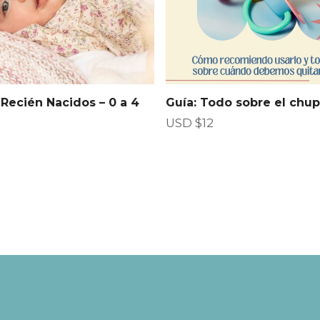
a
n
t
i
d
a
Recién Nacidos – 0 a 4
Guía: Todo sobre el chu
d
USD $
12