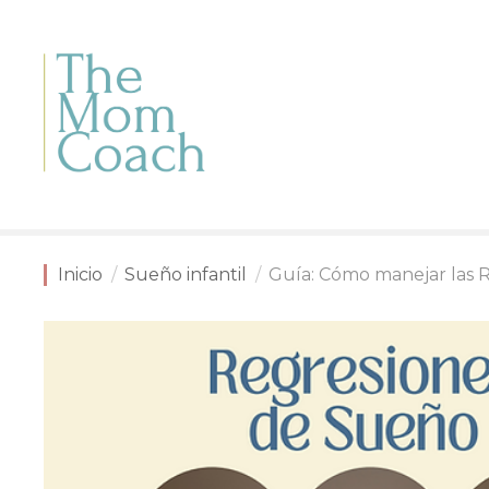
S
a
l
t
a
r
a
l
c
o
n
Inicio
Sueño infantil
Guía: Cómo manejar las 
t
e
n
i
d
o