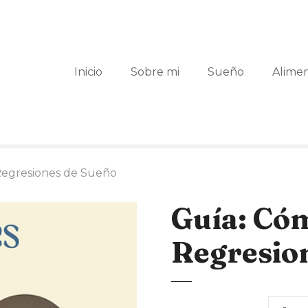
Inicio
Sobre mi
Sueño
Alime
Regresiones de Sueño
Guía: Có
Regresio
G