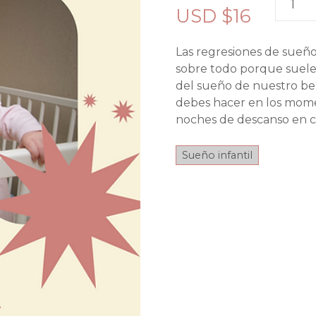
USD $
16
u
í
a
Las regresiones de sueño
:
sobre todo porque suel
C
del sueño de nuestro be
ó
debes hacer en los momen
m
noches de descanso en c
o
m
Sueño infantil
a
n
e
j
a
r
l
a
s