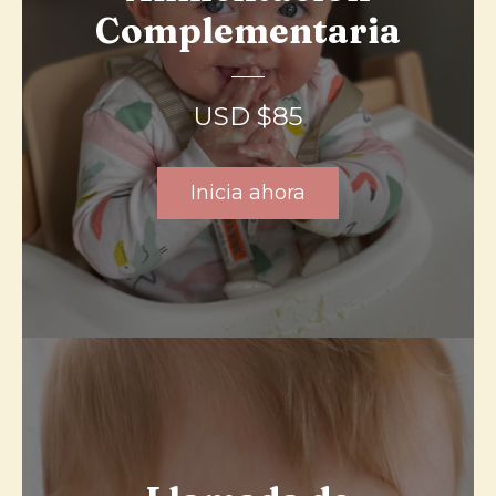
Complementaria
r
í
a
USD $
85
Inicia ahora