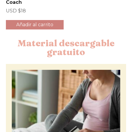
Coach
USD $
18
Añadir al carrito
Material descargable
gratuito