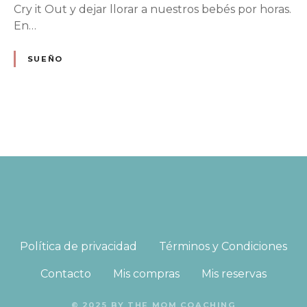
Cry it Out y dejar llorar a nuestros bebés por horas.
En…
SUEÑO
N
a
v
e
g
Política de privacidad
Términos y Condiciones
a
Contacto
Mis compras
Mis reservas
c
© 2025 BY THE MOM COACHING