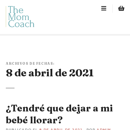
S
a
l
t
a
r
a
l
c
ARCHIVOS DE FECHAS:
o
8 de abril de 2021
n
t
e
n
i
¿Tendré que dejar a mi
d
o
bebé llorar?
PUBLICADO EL
8 DE ABRIL DE 2021
POR
ADMIN